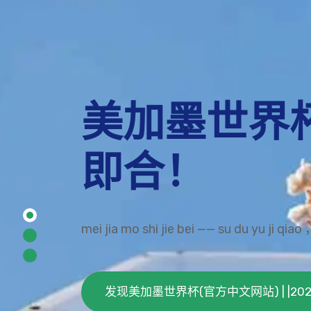
美加墨世界
即合！
mei jia mo shi jie bei —— su du yu ji qiao 
发现美加墨世界杯(官方中文网站) | |2026