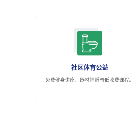
社区体育公益
免费健身讲座、器材捐赠与低收费课程。