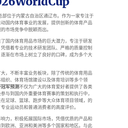
026WorldCup
，总部位于内蒙古自治区通辽市。作为一家专注于
推动国内体育事业的发展，提供创新的体育产品
烈的市场竞争中脱颖而出。
准了国内体育用品市场的巨大潜力，专注于研发
。凭借着专业的技术研发团队、严格的质量控制
，逐渐在市场上树立了良好的口碑，成为多个大
。
扩大，不断丰富业务板块，除了传统的体育用品
事组织、体育场馆建设以及体育培训等多个领
杯冠军预测
不仅为广大的体育爱好者提供了各类
极参与到国内外重要体育赛事的策划和执行中，
是在足球、篮球、跑步等大众体育项目领域，的
了专业运动员和普通消费者的高度评价。
影响力，积极拓展国际市场，凭借优质的产品和
口到欧洲、亚洲和美洲等多个国家和地区。与此