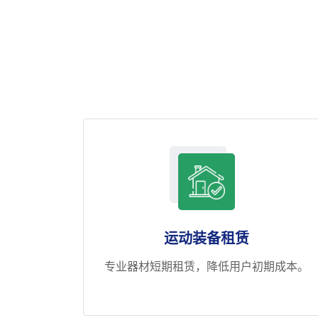
运动装备租赁
专业器材短期租赁，降低用户初期成本。