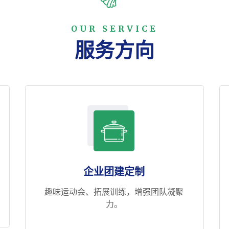
OUR SERVICE
服务方向
企业团建定制
趣味运动会、拓展训练，增强团队凝聚
力。