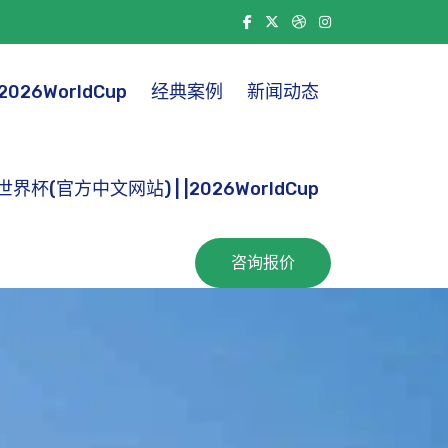
26WorldCup
经典案例
新闻动态
杯(官方中文网站) | |2026WorldCup
咨询报价