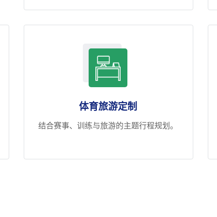
体育旅游定制
结合赛事、训练与旅游的主题行程规划。