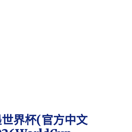
世界杯(官方中文