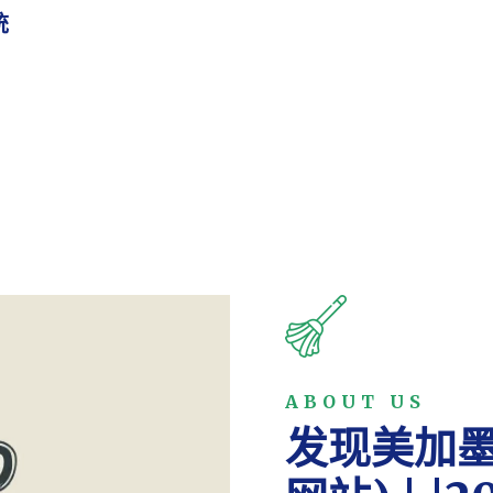
统
。
ABOUT US
发现美加墨